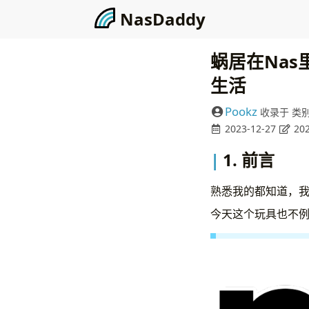
N
a
s
D
a
d
d
y
|
蜗居在Nas
生活
Pookz
收录于
类
2023-12-27
202
1. 前言
熟悉我的都知道，
今天这个玩具也不例外